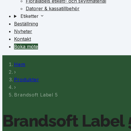
Floralabels etikett- och skyltmaterial
Datorer & kassatillbehör
Etiketter
Beställning
Nyheter
Kontakt
Boka möte
Hem
›
Produkter
›
Brandsoft Label 5
Brandsoft Label 