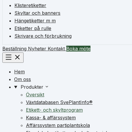
Klisteretiketter
Skyltar och banners
Hängetiketter m m
Etiketter på rulle
Skrivare och förbrukning
Beställning
Nyheter
Kontakt
Boka möte
Hem
Om oss
Produkter
Översikt
Växtdatabasen SvePlantInfo®
Etikett- och skyltprogram
Kassa- & affärssystem
Affärssystem partiplantskola