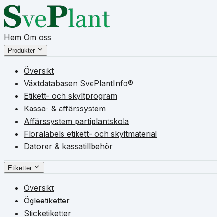
Hem
Om oss
Produkter
Översikt
Växtdatabasen SvePlantInfo®
Etikett- och skyltprogram
Kassa- & affärssystem
Affärssystem partiplantskola
Floralabels etikett- och skyltmaterial
Datorer & kassatillbehör
Etiketter
Översikt
Ögleetiketter
Sticketiketter