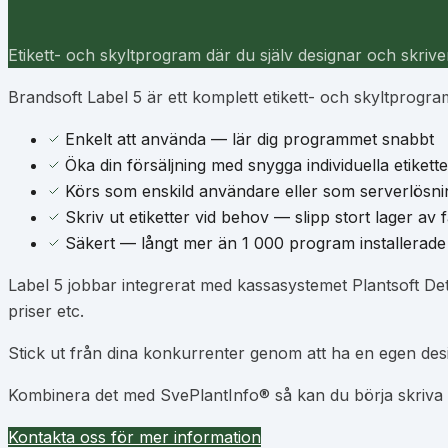
Etikett- och skyltprogram där du själv designar och skriver
Brandsoft Label 5 är ett komplett etikett- och skyltprogr
Enkelt att använda — lär dig programmet snabbt
Öka din försäljning med snygga individuella etikett
Körs som enskild användare eller som serverlösni
Skriv ut etiketter vid behov — slipp stort lager av f
Säkert — långt mer än 1 000 program installerade
Label 5 jobbar integrerat med kassasystemet Plantsoft Deta
priser etc.
Stick ut från dina konkurrenter genom att ha en egen des
Kombinera det med SvePlantInfo® så kan du börja skriva ut 
Kontakta oss för mer information