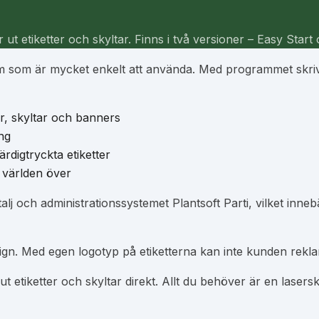
 ut etiketter och skyltar. Finns i två versioner – Easy Start
am som är mycket enkelt att använda. Med programmet skrive
er, skyltar och banners
ng
ärdigtryckta etiketter
 världen över
lj och administrationssystemet Plantsoft Parti, vilket inneb
ign. Med egen logotyp på etiketterna kan inte kunden rekl
etiketter och skyltar direkt. Allt du behöver är en lasersk