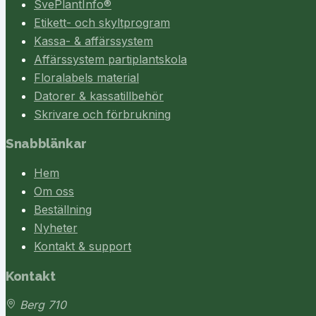
SvePlantInfo®
Etikett- och skyltprogram
Kassa- & affärssystem
Affärssystem partiplantskola
Floralabels material
Datorer & kassatillbehör
Skrivare och förbrukning
Snabblänkar
Hem
Om oss
Beställning
Nyheter
Kontakt & support
Kontakt
Berg 710