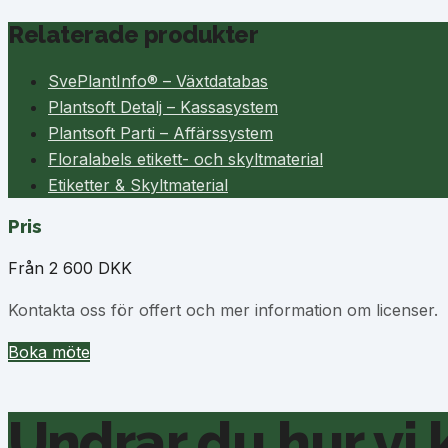
Relaterade produkter
SvePlantInfo® – Växtdatabas
Plantsoft Detalj – Kassasystem
Plantsoft Parti – Affärssystem
Floralabels etikett- och skyltmaterial
Etiketter & Skyltmaterial
Pris
Från 2 600 DKK
Kontakta oss för offert och mer information om licenser.
Boka möte
Undrar du hur vi 