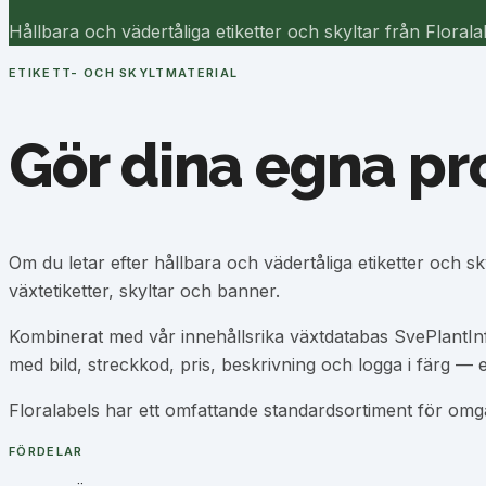
Hållbara och vädertåliga etiketter och skyltar från Flor
ETIKETT- OCH SKYLTMATERIAL
Gör dina egna pro
Om du letar efter hållbara och vädertåliga etiketter och s
växtetiketter, skyltar och banner.
Kombinerat med vår innehållsrika växtdatabas SvePlantInf
med bild, streckkod, pris, beskrivning och logga i färg — e
Floralabels har ett omfattande standardsortiment för omg
FÖRDELAR