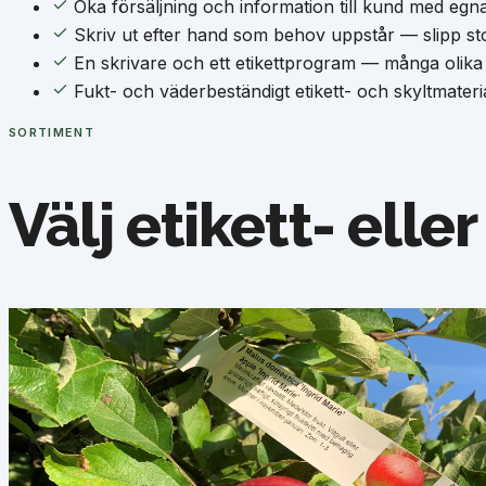
Öka försäljning och information till kund med egna
Skriv ut efter hand som behov uppstår — slipp stor
En skrivare och ett etikettprogram — många olika e
Fukt- och väderbeständigt etikett- och skyltmateria
SORTIMENT
Välj etikett- elle