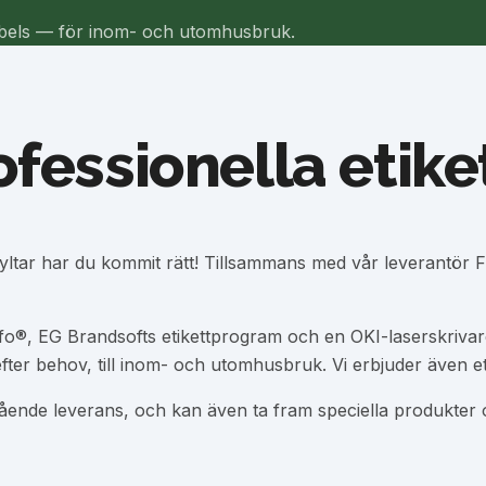
alabels — för inom- och utomhusbruk.
fessionella etike
kyltar har du kommit rätt! Tillsammans med vår leverantör F
o®, EG Brandsofts etikettprogram och en OKI-laserskrivare 
fter behov, till inom- och utomhusbruk. Vi erbjuder även etik
ående leverans, och kan även ta fram speciella produkter 