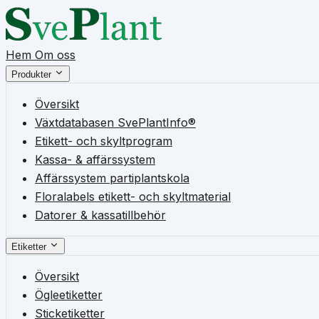
Hem
Om oss
Produkter
Översikt
Växtdatabasen SvePlantInfo®
Etikett- och skyltprogram
Kassa- & affärssystem
Affärssystem partiplantskola
Floralabels etikett- och skyltmaterial
Datorer & kassatillbehör
Etiketter
Översikt
Ögleetiketter
Sticketiketter