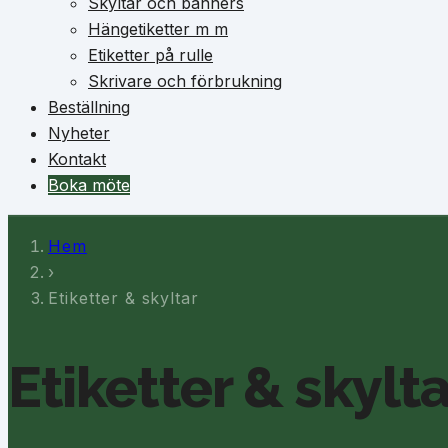
Skyltar och banners
Hängetiketter m m
Etiketter på rulle
Skrivare och förbrukning
Beställning
Nyheter
Kontakt
Boka möte
Hem
›
Etiketter & skyltar
Etiketter & skylta