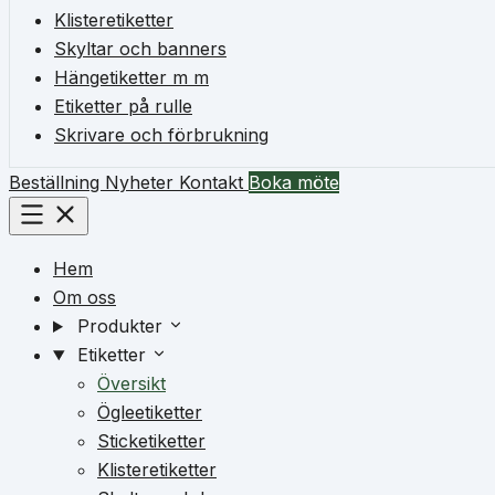
Klisteretiketter
Skyltar och banners
Hängetiketter m m
Etiketter på rulle
Skrivare och förbrukning
Beställning
Nyheter
Kontakt
Boka möte
Hem
Om oss
Produkter
Etiketter
Översikt
Ögleetiketter
Sticketiketter
Klisteretiketter