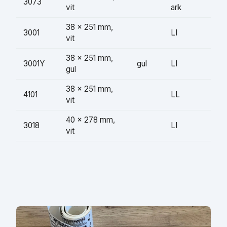
3073
vit
ark
38 × 251 mm,
3001
LI
vit
38 × 251 mm,
3001Y
gul
LI
gul
38 × 251 mm,
4101
LL
vit
40 × 278 mm,
3018
LI
vit