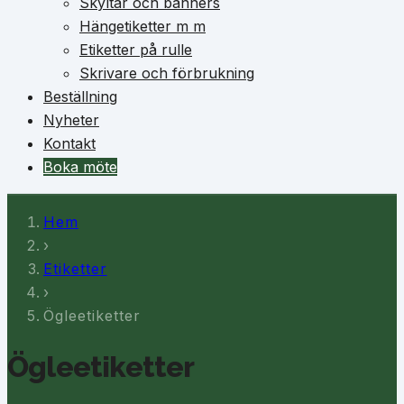
Skyltar och banners
Hängetiketter m m
Etiketter på rulle
Skrivare och förbrukning
Beställning
Nyheter
Kontakt
Boka möte
Hem
›
Etiketter
›
Ögleetiketter
Ögleetiketter