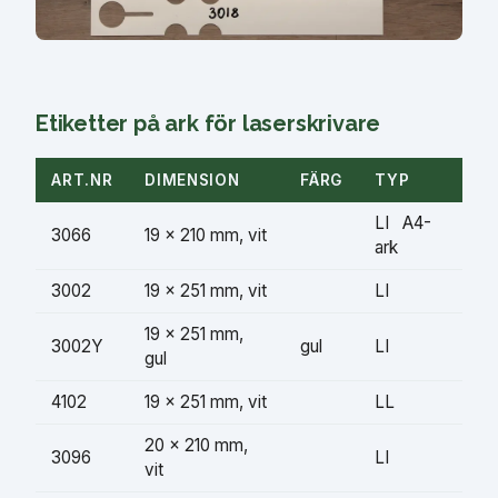
Etiketter på ark för laserskrivare
ART.NR
DIMENSION
FÄRG
TYP
LI A4-
3066
19 × 210 mm, vit
ark
3002
19 × 251 mm, vit
LI
19 × 251 mm,
3002Y
gul
LI
gul
4102
19 × 251 mm, vit
LL
20 × 210 mm,
3096
LI
vit