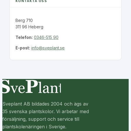
KONTAKTA OSS
Berg 710
311 96 Heberg
Telefon:
0346-515 90
E-post:
info@sveplant.se
Sveplant AB bildades 2004 och ägs av
35 svenska plantskolor. Vi arbetar med
försäljning, support och service till
plantskolenäringen i Sverige.