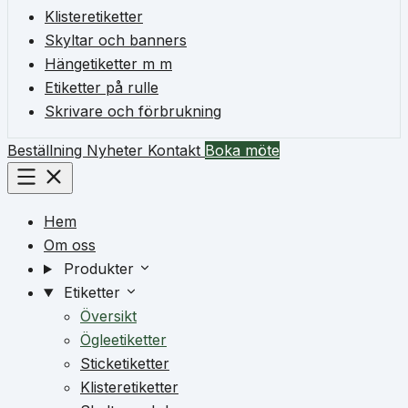
Klisteretiketter
Skyltar och banners
Hängetiketter m m
Etiketter på rulle
Skrivare och förbrukning
Beställning
Nyheter
Kontakt
Boka möte
Hem
Om oss
Produkter
Etiketter
Översikt
Ögleetiketter
Sticketiketter
Klisteretiketter