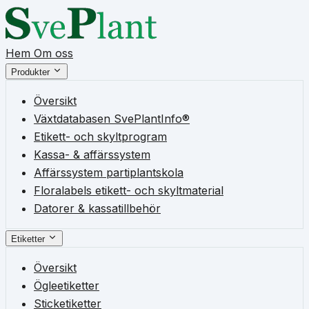
Hem
Om oss
Produkter
Översikt
Växtdatabasen SvePlantInfo®
Etikett- och skyltprogram
Kassa- & affärssystem
Affärssystem partiplantskola
Floralabels etikett- och skyltmaterial
Datorer & kassatillbehör
Etiketter
Översikt
Ögleetiketter
Sticketiketter