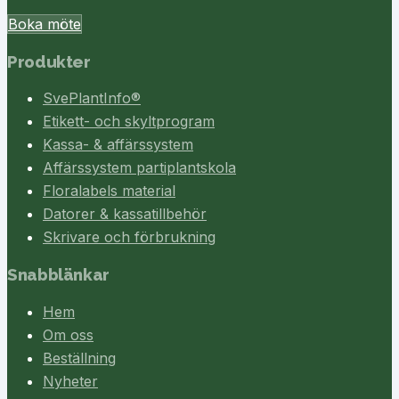
Boka möte
Produkter
SvePlantInfo®
Etikett- och skyltprogram
Kassa- & affärssystem
Affärssystem partiplantskola
Floralabels material
Datorer & kassatillbehör
Skrivare och förbrukning
Snabblänkar
Hem
Om oss
Beställning
Nyheter